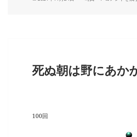
稿
テ
日:
ゴ
リ
ー
死ぬ朝は野にあか
100回