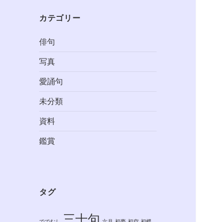
カテゴリー
俳句
写真
愛誦句
未分類
資料
鑑賞
タグ
三十句
ででむし
六月
初夢
初空
初蝶