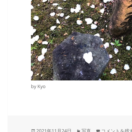
by Kyo
投
カ
2021.11.24 に
2021年11月24日
写真
コメントを残