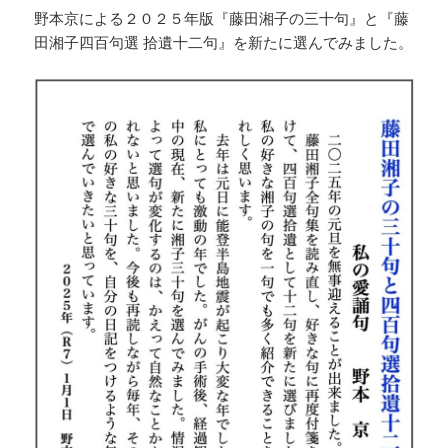
野本京による２０２５年版『藤田湘子の三十句』と『藤
田湘子四百句選 拾遺十二句』を新たに選んでみました。