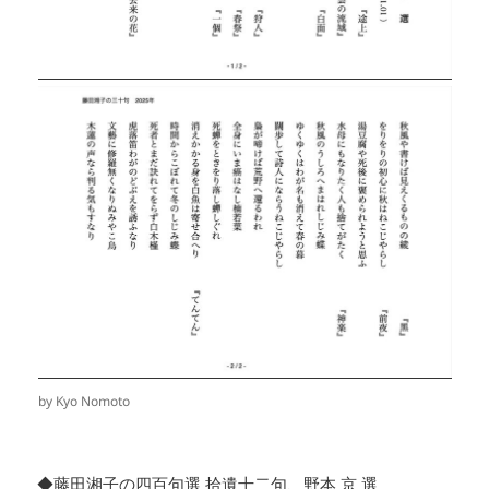
by Kyo Nomoto
◆藤田湘子の四百句選 拾遺十二句、野本 京 選