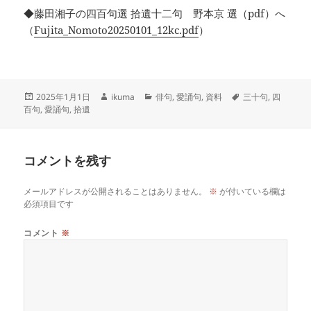
◆藤田湘子の四百句選 拾遺十二句 野本京 選（pdf）へ
（
Fujita_Nomoto20250101_12kc.pdf
）
投
作
カ
タ
2025年1月1日
ikuma
俳句
,
愛誦句
,
資料
三十句
,
四
稿
成
テ
グ
百句
,
愛誦句
,
拾遺
日:
者
ゴ
リ
ー
コメントを残す
メールアドレスが公開されることはありません。
※
が付いている欄は
必須項目です
コメント
※