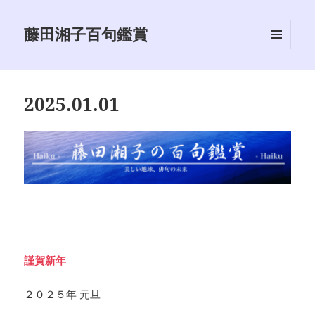
藤田湘子百句鑑賞
メニュ
ーとウ
ィジェ
ット
2025.01.01
謹賀新年
２０２５年 元旦