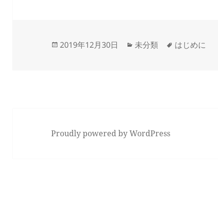
投
カ
タ
2019年12月30日
未分類
はじめに
稿
テ
グ
日:
ゴ
リ
ー
Proudly powered by WordPress