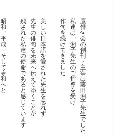
昭
残
先
美
作
私
鷹
和
さ
生
し
句
達
俳
、
れ
の
い
を
は
句
、
平
た
俳
日
続
会
成
私
句
本
け
湘
の
、
達
を
語
て
子
創
そ
の
未
を
き
先
刊
し
使
来
愛
ま
生
・
て
命
へ
さ
し
の
主
令
で
伝
れ
た
ご
宰
和
あ
え
た
指
は
へ
る
て
先
導
藤
と
と
ゆ
生
を
田
感
く
を
受
湘
じ
こ
忘
け
子
て
と
れ
先
い
が
ず
生
ま
で
す
し
た