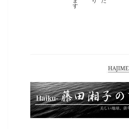
り
ま
た
す
HAJIME