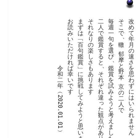
お
ま
そ
二
毎
そ
改
読
ず
れ
人
週
こ
め
み
は
な
で
一
で
て
、
い
﹁
り
鑑
句
年
た
百
の
賞
を
轍
月
だ
句
楽
す
選
の
郁
け
鑑
し
る
び
速
、
摩
れ
賞
さ
と
さ
、
と
令
ば
﹂
も
鑑
を
野
和
幸
に
あ
そ
賞
思
本
二
い
挑
り
れ
を
わ
年
で
戦
ま
ぞ
試
ず
京
︵
す
し
す
れ
み
に
の
て
違
よ
は
2020.01.01
二
っ
み
う
い
人
た
よ
と
ら
で
観
う
考
れ
点
と
え
ま
が
思
ま
せ
︶
あ
い
し
ん