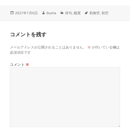
投
作
カ
タ
2021年1月6日
ikuma
俳句
,
鑑賞
初御空
,
初空
稿
成
テ
グ
日:
者
ゴ
リ
コメントを残す
ー
メールアドレスが公開されることはありません。
※
が付いている欄は
必須項目です
コメント
※