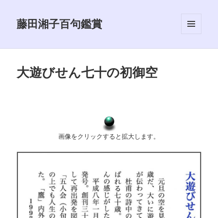
藤田湘子百句鑑賞
メニュ
ーとウ
ィジェ
ット
大遊びせん七十の初御空
画像をクリックすると拡大します。