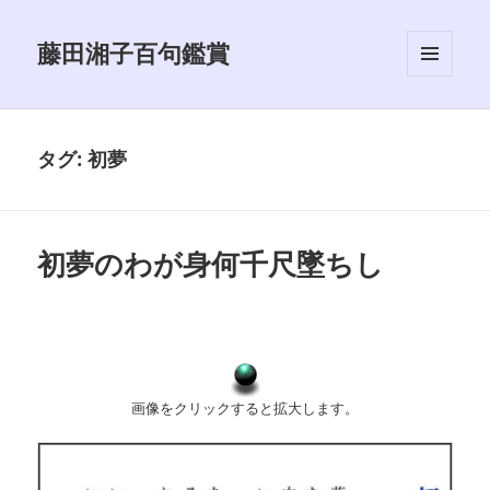
藤田湘子百句鑑賞
メニュ
ーとウ
ィジェ
ット
タグ:
初夢
初夢のわが身何千尺墜ちし
画像をクリックすると拡大します。